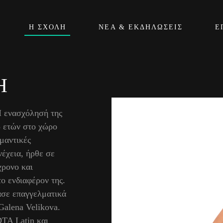
Η ΣΧΟΛΉ
ΝΈΑ & ΕΚΔΗΛΏΣΕΙΣ
Ε
Η
Η ενασχόλησή της
5 ετών στο χώρο
μαντικές
έχεια, ήρθε σε
χρονο και
ο ενδιαφέρον της.
ασε επαγγελματικά
Galena Velikova.
DTA Latin και