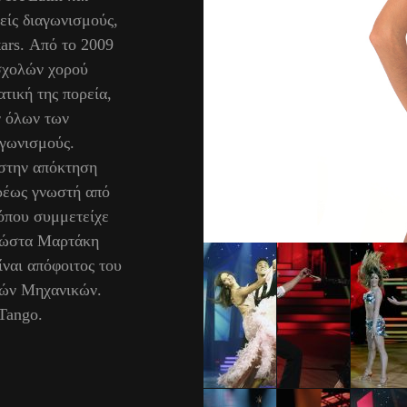
είς διαγωνισμούς,
ars. Από το 2009
 σχολών χορού
τική της πορεία,
ν όλων των
αγωνισμούς.
 στην απόκτηση
ρέως γνωστή από
 όπου συμμετείχε
 Κώστα Μαρτάκη
ίναι απόφοιτος του
κών Μηχανικών.
 Tango.