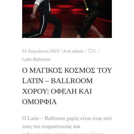
31 Αυγούστου 2023
Από
admin
1
Latin-Ballroom
O ΜΑΓΙΚΌΣ ΚΌΣΜΟΣ ΤΟΥ
LATIN – BALLROOM
ΧΟΡΟΎ: ΟΦΈΛΗ ΚΑΙ
ΟΜΟΡΦΙΆ
Ο Latin – Ballroom χορός είναι ένας από
τους πιο εκφραστικούς και