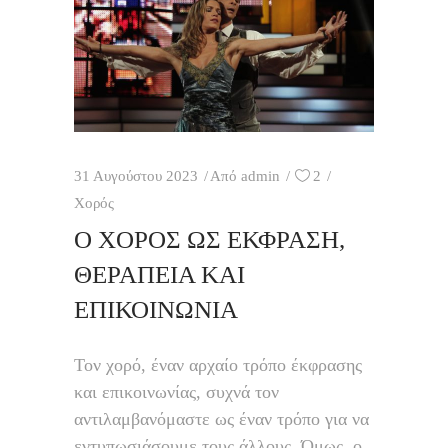
31 Αυγούστου 2023
Από
admin
2
Χορός
Ο ΧΟΡΌΣ ΩΣ ΈΚΦΡΑΣΗ,
ΘΕΡΑΠΕΊΑ ΚΑΙ
ΕΠΙΚΟΙΝΩΝΊΑ
Τον χορό, έναν αρχαίο τρόπο έκφρασης
και επικοινωνίας, συχνά τον
αντιλαμβανόμαστε ως έναν τρόπο για να
εντυπωσιάσουμε τους άλλους. Όμως, ο