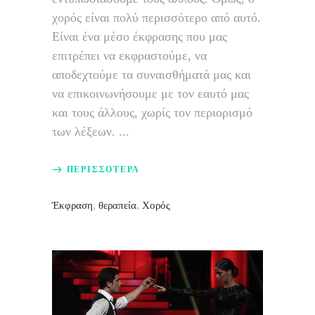
χορός είναι πολύ περισσότερο από αυτό.
Είναι ένα μέσο έκφρασης που μας
επιτρέπει να εκφραστούμε, να
αποδεχτούμε τα συναισθήματά μας και
να επικοινωνήσουμε με τον εαυτό μας
και τους άλλους, χωρίς τον περιορισμό
των λέξεων.
ΠΕΡΙΣΣΟΤΕΡΑ
Έκφραση
,
θεραπεία
,
Χορός