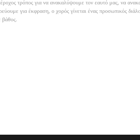
πέροχος τρόπος για να ανακαλύψουμε τον εαυτό μας, να ανα
εύουμε για έκφραση, ο χορός γίνεται ένας προσωπικός διάλο
ε βάθος.