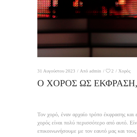
31 Αυγούστου 2023
Από
admin
2
Χορός
Ο ΧΟΡΌΣ ΩΣ ΈΚΦΡΑΣΗ,
Τον χορό, έναν αρχαίο τρόπο έκφρασης και 
χορός είναι πολύ περισσότερο από αυτό. Εί
επικοινωνήσουμε με τον εαυτό μας και τους