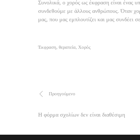
Συνολικά, ο χορός ως έκφραση είναι ένας υ
συνδεθούμε με άλλους ανθρώπους. Όταν χορ
μας, που μας εμπλουτίζει και μας συνδέει σ
Έκφραση
,
θεραπεία
,
Χορός
Προηγούμενο
Η φόρμα σχολίων δεν είναι διαθέσιμη