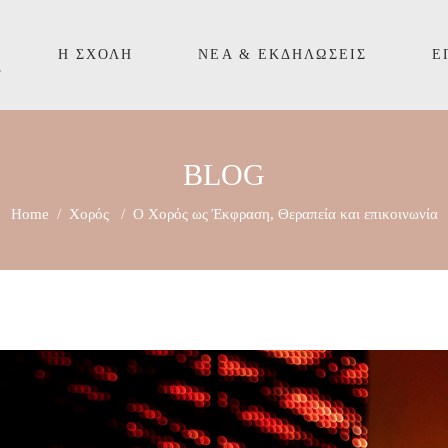
Η ΣΧΟΛΉ
ΝΈΑ & ΕΚΔΗΛΏΣΕΙΣ
Ε
BLOG
Home
/
Χορός
/
Ο Χορός ως Έκφραση, Θεραπεία και επικοινωνία