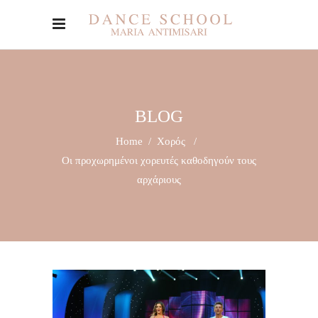
BLOG
Home
/
Χορός
/
Οι προχωρημένοι χορευτές καθοδηγούν τους
αρχάριους