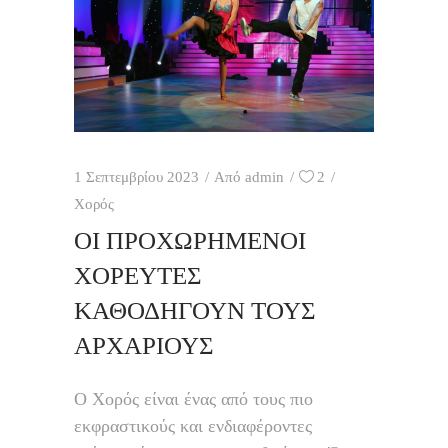
1 Σεπτεμβρίου 2023
Από
admin
2
Χορός
ΟΙ ΠΡΟΧΩΡΗΜΈΝΟΙ
ΧΟΡΕΥΤΈΣ
ΚΑΘΟΔΗΓΟΎΝ ΤΟΥΣ
ΑΡΧΆΡΙΟΥΣ
Ο Χορός είναι ένας από τους πιο
εκφραστικούς και ενδιαφέροντες